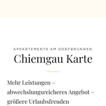
Hauptstrasse
36
D-83324
Ruhpolding
P:
APPARTEMENTS AM DORFBRUNNEN
Chiemgau Karte
+49(0)151
11019264
Sigrid
Leingartner
Mehr Leistungen –
sissi_leingart
abwechslungsreicheres Angebot –
größere Urlaubsfreuden
Anfrage