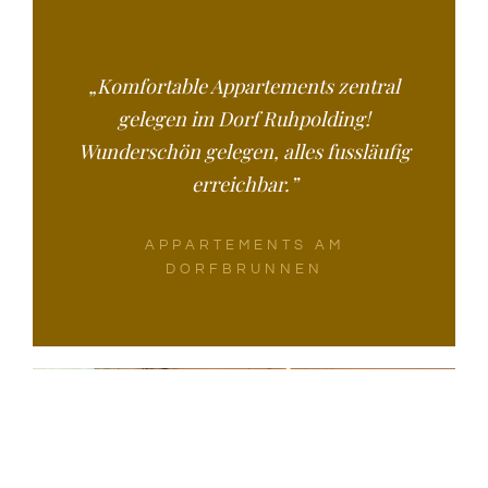
Appartemen
Sophie
„Komfortable Appartements zentral
Appartemen
gelegen im Dorf Ruhpolding!
Sissi
Wunderschön gelegen, alles fussläufig
erreichbar.”
Trachtenmo
Sissi
APPARTEMENTS AM
DORFBRUNNEN
Mehr
Leistungen