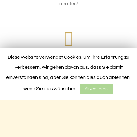
anrufen!
© Copyright 2014
-
2026 | Realisier
IMMER ÜBER EMAIL ERREICHBAR!
durch
servusmedia.de
| A
Email sissi_leingartner@web.de senden!
Rights
Senden Sie eine Email
Diese Website verwendet Cookies, um Ihre Erfahrung zu
Reserved | Power
SENDE EINE EMAIL
verbessern. Wir gehen davon aus, dass Sie damit
by
Gastfreundlichke
Sie können uns zu jeder Zeit eine Email senden,
einverstanden sind, aber Sie können dies auch ablehnen,
Facebook
Twitter
Pinte
wir melden uns baldmöglichst!
wenn Sie dies wünschen.
Akzeptieren